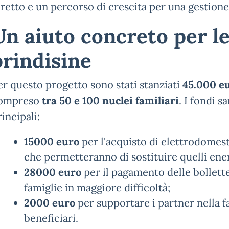
iretto e un percorso di crescita per una gestion
Un aiuto concreto per le
brindisine
er questo progetto sono stati stanziati
45.000 e
ompreso
tra 50 e 100 nuclei familiari
. I fondi s
rincipali:
15000 euro
per l'acquisto di elettrodomesti
che permetteranno di sostituire quelli ener
28000 euro
per il pagamento delle bollett
famiglie in maggiore difficoltà;
2000 euro
per supportare i partner nella fa
beneficiari.