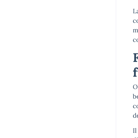
L
c
m
c
O
b
c
d
I