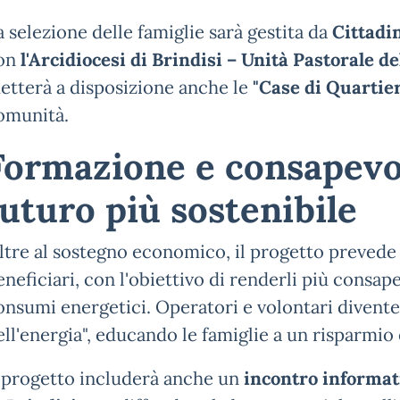
a selezione delle famiglie sarà gestita da
Cittadi
on
l'Arcidiocesi di Brindisi – Unità Pastorale de
etterà a disposizione anche le
"Case di Quartie
omunità.
Formazione e consapevo
futuro più sostenibile
ltre al sostegno economico, il progetto prevede
eneficiari, con l'obiettivo di renderli più consape
onsumi energetici. Operatori e volontari divente
ell'energia", educando le famiglie a un risparmio
l progetto includerà anche un
incontro informati