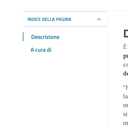
INDICE DELLA PAGINA
Descrizione
È
A cura di
p
c
d
“
l
m
s
m