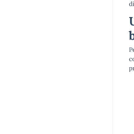
d
P
c
p