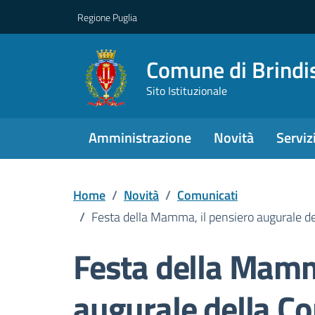
Regione Puglia
Comune di Brindi
Sito Istituzionale
Amministrazione
Novità
Serviz
Home
/
Novità
/
Comunicati
/
Festa della Mamma, il pensiero augurale d
Festa della Mamm
augurale della C