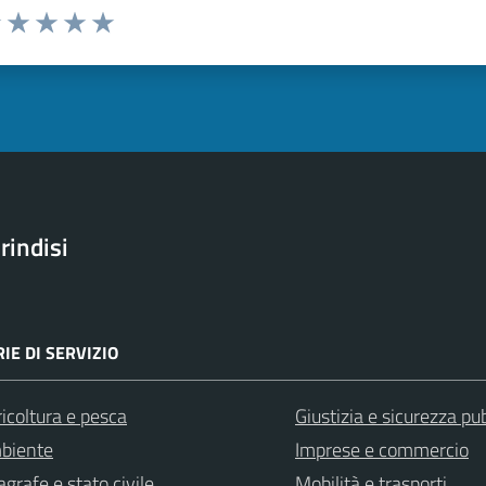
uta 1 stelle su 5
Valuta 2 stelle su 5
Valuta 3 stelle su 5
Valuta 4 stelle su 5
Valuta 5 stelle su 5
rindisi
IE DI SERVIZIO
icoltura e pesca
Giustizia e sicurezza pu
biente
Imprese e commercio
grafe e stato civile
Mobilità e trasporti