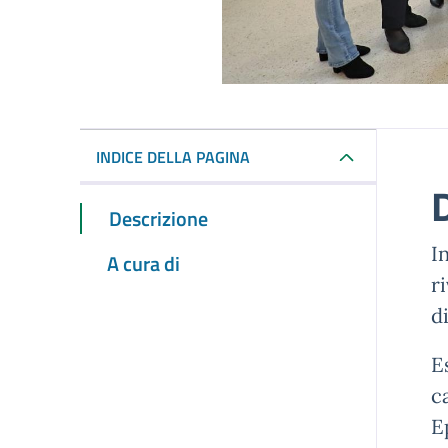
INDICE DELLA PAGINA
Descrizione
I
A cura di
r
d
E
ca
E