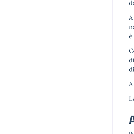
d
A
n
è
C
d
d
A
L
A
Qu