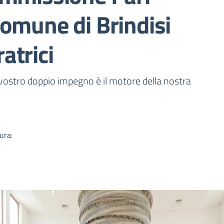
omune di Brindisi
atrici
a
vostro doppio impegno è il motore della nostra
ura: