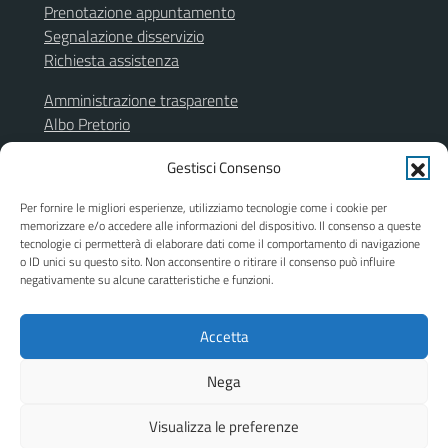
Prenotazione appuntamento
Segnalazione disservizio
Richiesta assistenza
Amministrazione trasparente
Albo Pretorio
Segnalazione illeciti
Gestisci Consenso
Informativa privacy
Note legali
Per fornire le migliori esperienze, utilizziamo tecnologie come i cookie per
Dichiarazione di accessibilità
memorizzare e/o accedere alle informazioni del dispositivo. Il consenso a queste
Obiettivi di accessibilità
tecnologie ci permetterà di elaborare dati come il comportamento di navigazione
o ID unici su questo sito. Non acconsentire o ritirare il consenso può influire
Piano di miglioramento del sito
negativamente su alcune caratteristiche e funzioni.
Accetta
SEGUICI SU
Facebook
Instagram
Nega
Visualizza le preferenze