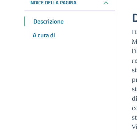
INDICE DELLA PAGINA
Descrizione
D
A cura di
M
l
r
s
p
s
d
c
s
V