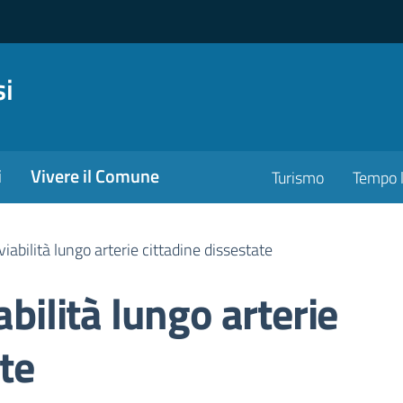
si
i
Vivere il Comune
Turismo
Tempo l
viabilità lungo arterie cittadine dissestate
abilità lungo arterie
te