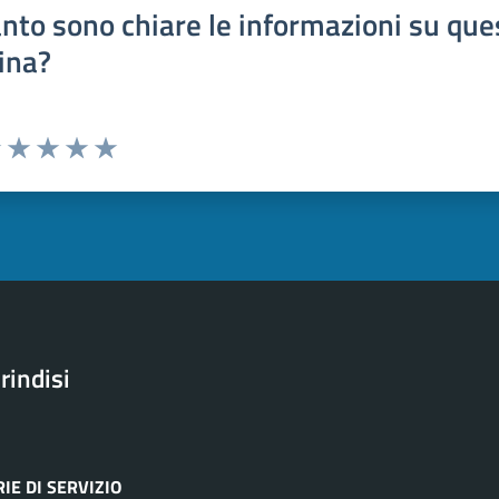
nto sono chiare le informazioni su que
ina?
uta 1 stelle su 5
Valuta 2 stelle su 5
Valuta 3 stelle su 5
Valuta 4 stelle su 5
Valuta 5 stelle su 5
rindisi
IE DI SERVIZIO