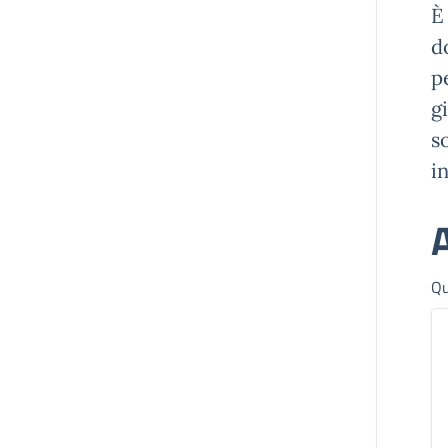
È
d
p
g
s
in
A
Qu