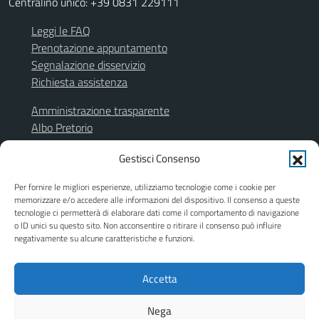
Centralino unico: +39 0831 229111
Leggi le FAQ
Prenotazione appuntamento
Segnalazione disservizio
Richiesta assistenza
Amministrazione trasparente
Albo Pretorio
Segnalazione illeciti
Gestisci Consenso
Informativa privacy
Note legali
Per fornire le migliori esperienze, utilizziamo tecnologie come i cookie per
Dichiarazione di accessibilità
memorizzare e/o accedere alle informazioni del dispositivo. Il consenso a queste
Obiettivi di accessibilità
tecnologie ci permetterà di elaborare dati come il comportamento di navigazione
o ID unici su questo sito. Non acconsentire o ritirare il consenso può influire
Piano di miglioramento del sito
negativamente su alcune caratteristiche e funzioni.
Accetta
SEGUICI SU
Facebook
Instagram
Nega